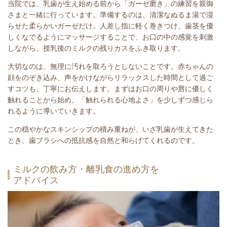
当院では、乳歯が生え始める前から「ガーゼ磨き」の練習を親御
さまと一緒に行っています。準備するのは、清潔なぬるま湯で湿
らせた柔らかいガーゼだけ。人差し指に軽く巻きつけ、歯茎を優
しくなでるようにマッサージすることで、お口の中の感覚を刺激
しながら、授乳後のミルクの残りカスをふき取ります。
大切なのは、無理に汚れを取ろうとしないことです。赤ちゃんの
顔をのぞき込み、声をかけながらリラックスした時間として過ご
すコツも、丁寧にお伝えします。まずはお口の周りや唇に優しく
触れることから始め、「触れられる心地よさ」を少しずつ感じら
れるように導いていきます。
この穏やかなスキンシップの積み重ねが、いざ乳歯が生えてきた
とき、歯ブラシへの抵抗感を自然と和らげてくれるのです。
ミルクの飲み方・離乳食の進め方を
アドバイス