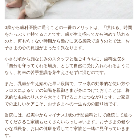
0歳から歯科医院に通うことの一番のメリットは、「慣れる」時間
をたっぷりと持てることです。歯が生え揃ってから初めて訪れる
のと、何も怖くない時期から遊びに来る感覚で通うのとでは、お
子さまの心の負担がまったく異なります。
小さな頃から顔なじみのスタッフと過ごすうちに、歯科医院を
「自分を守ってくれる場所」として自然に受け入れられるように
なり、将来の苦手意識を芽生えさせずに済むのです。
また、乳歯が生え始めた早い段階で、フッ素の効果的な使い方や
フロスによるケアの知識を親御さまが身につけておくことは、将
来的な虫歯のリスクを大きく下げることにつながります。ご家庭
での正しいケアこそ、お子さまへの一生ものの贈り物です。
当院には、妊娠中からマイナス1歳の予防歯科として継続して通っ
てくださるご家族もたくさんいらっしゃいます。お子さまの健や
かな成長を、お口の健康を通してご家族と一緒に見守っていきま
す。